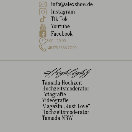
info@alexshow.de
Instagram
Tik Tok
Youtube
Facebook
8:00 - 20:00
+49 176 5555 27 99
Highlights
Tamada Hochzeit
Hochzeitsmoderator
Fotografie
Videografie
Magazin „Just Love“
Hochzeitsmoderator
Tamada NRW