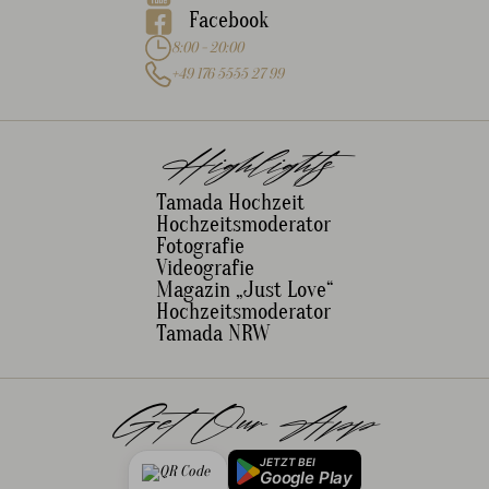
Facebook
8:00 - 20:00
+49 176 5555 27 99
Highlights
Tamada Hochzeit
Hochzeitsmoderator
Fotografie
Videografie
Magazin „Just Love“
Hochzeitsmoderator
Tamada NRW
Get Our App
JETZT BEI
Google Play