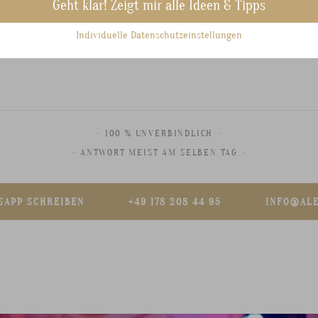
Geht klar! Zeigt mir alle Ideen & Tipps
Individuelle Datenschutzeinstellungen
·
100 % UNVERBINDLICH
·
·
ANTWORT MEIST AM SELBEN TAG
·
SAPP SCHREIBEN
+49 178 208 44 95
INFO@AL