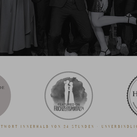
NTWORT INNERHALB VON 24 STUNDEN · UNVERBINDLI