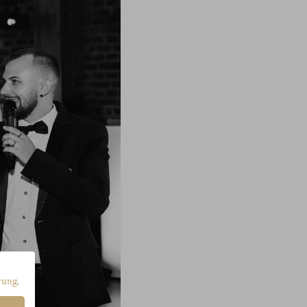
rung
.