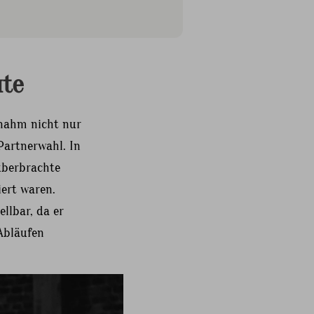
te
rnahm nicht nur
Partnerwahl. In
überbrachte
ert waren.
llbar, da er
Abläufen