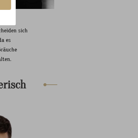
ller
heiden sich
da es
Bräuche
lten.
erisch