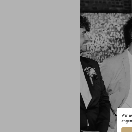
Wir n
angen