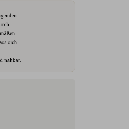
rägenden
durch
gemäßen
ass sich
d nahbar.