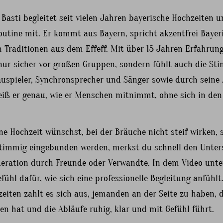
 Basti begleitet seit vielen Jahren bayerische Hochzeiten u
utine mit. Er kommt aus Bayern, spricht akzentfrei Bayer
n Traditionen aus dem Effeff. Mit über 15 Jahren Erfahrung
 nur sicher vor großen Gruppen, sondern fühlt auch die S
uspieler, Synchronsprecher und Sänger sowie durch seine
eiß er genau, wie er Menschen mitnimmt, ohne sich in de
ne Hochzeit wünschst, bei der Bräuche nicht steif wirken,
timmig eingebunden werden, merkst du schnell den Unter
eration durch Freunde oder Verwandte. In dem Video un
fühl dafür, wie sich eine professionelle Begleitung anfühlt
eiten zahlt es sich aus, jemanden an der Seite zu haben, 
en hat und die Abläufe ruhig, klar und mit Gefühl führt.