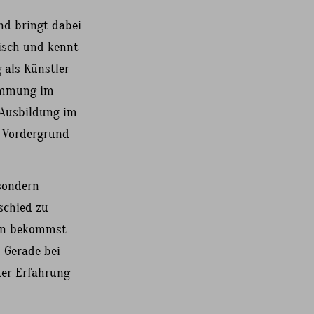
nd bringt dabei
isch und kennt
 als Künstler
timmung im
 Ausbildung im
n Vordergrund
 sondern
schied zu
ten bekommst
. Gerade bei
der Erfahrung