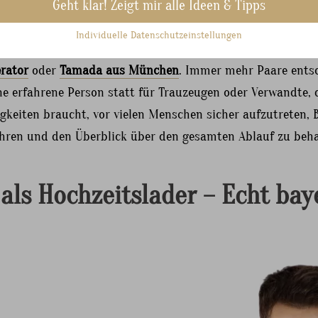
Geht klar! Zeigt mir alle Ideen & Tipps
Individuelle Datenschutzeinstellungen
n Hochzeiten übernimmt diese Rolle häufig ein professione
rator
oder
Tamada aus München
. Immer mehr Paare entsc
ne erfahrene Person statt für Trauzeugen oder Verwandte, 
gkeiten braucht, vor vielen Menschen sicher aufzutreten, 
hren und den Überblick über den gesamten Ablauf zu beha
 als Hochzeitslader – Echt bay