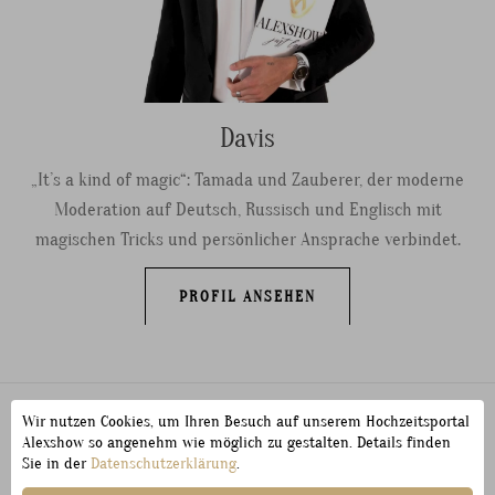
Davis
„It’s a kind of magic“: Tamada und Zauberer, der moderne
Moderation auf Deutsch, Russisch und Englisch mit
magischen Tricks und persönlicher Ansprache verbindet.
PROFIL ANSEHEN
Wir nutzen Cookies, um Ihren Besuch auf unserem Hochzeitsportal
Alexshow so angenehm wie möglich zu gestalten. Details finden
Dein Lieblings-Tamada ist dabei? Sichert euch
Sie in der
Datenschutzerklärung
.
jetzt euren Wunschtermin in Kaiserslautern –