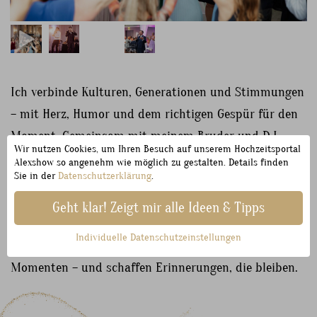
Ich verbinde Kulturen, Generationen und Stimmungen
– mit Herz, Humor und dem richtigen Gespür für den
Moment. Gemeinsam mit meinem Bruder und DJ
Wir nutzen Cookies, um Ihren Besuch auf unserem Hochzeitsportal
Dyha stehe ich regelmäßig auf der Bühne. Wir sind
Alexshow so angenehm wie möglich zu gestalten. Details finden
Sie in der
Datenschutzerklärung
.
nicht nur ein Team, wir sind Familie – und genau das
spürt man. Unsere Hochzeiten sind
energiegeladen,
Geht klar! Zeigt mir alle Ideen & Tipps
herzlich und tief emotional
. Wir feiern ausgelassen,
Individuelle Datenschutzeinstellungen
lachen gemeinsam, halten inne bei besonderen
Momenten – und schaffen Erinnerungen, die bleiben.