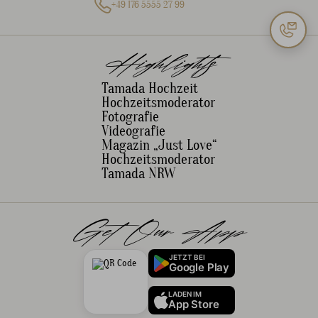
+49 176 5555 27 99
Highlights
Tamada Hochzeit
Hochzeitsmoderator
Fotografie
Videografie
Magazin „Just Love“
Hochzeitsmoderator
Tamada NRW
Get Our App
JETZT BEI
Google Play
LADEN IM
App Store