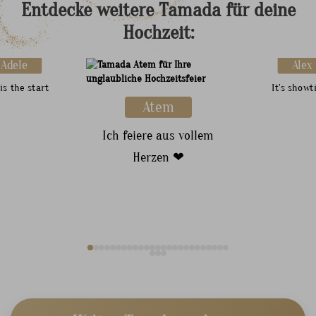
Entdecke
weitere
Tamada
für
deine
Hochzeit:
Adele
Alex
is the start
It's showt
Atem
Ich feiere aus vollem
Herzen ❤