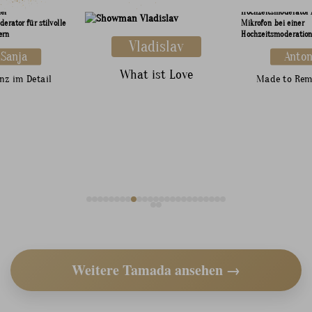
Vladislav
Sanja
Anto
What ist Love
nz im Detail
Made to Re
Weitere Tamada ansehen →