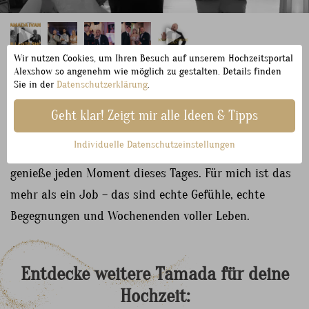
Wir nutzen Cookies, um Ihren Besuch auf unserem Hochzeitsportal
Alexshow so angenehm wie möglich zu gestalten. Details finden
Sie in der
Datenschutzerklärung
.
Ich spreche
fließend Deutsch, Russisch und Englisch
und schaffe Verbindungen zwischen Menschen und
Geht klar! Zeigt mir alle Ideen & Tipps
Kulturen. Vor allem aber bin ich mittendrin: Ich fühle
Individuelle Datenschutzeinstellungen
mit euch, feiere mit euch, lache mit euren Gästen und
genieße jeden Moment dieses Tages. Für mich ist das
mehr als ein Job – das sind echte Gefühle, echte
Begegnungen und Wochenenden voller Leben.
Entdecke
weitere
Tamada
für
deine
Hochzeit: