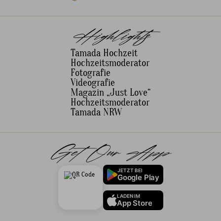
Highlights
Tamada Hochzeit
Hochzeitsmoderator
Fotografie
Videografie
Magazin „Just Love“
Hochzeitsmoderator
Tamada NRW
Get Our App
JETZT BEI
Google Play
LADEN IM
App Store