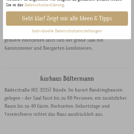
Sie in der
Datenschutzerklärung
.
Leib & Seele
Geht klar! Zeigt mir alle Ideen & Tipps
Zum Waldhaus 20, 32257 Bünde. Der Saal bietet Platz für bis
Individuelle Datenschutzeinstellungen
zu 100 Personen, das Kaminzimmer für bis zu 35 – für
größere Hochzeiten lässt sich der große Saal mit
Kaminzimmer und Biergarten kombinieren.
Kurhaus Bültermann
Bäderstraße 102, 32257 Bünde. Im Kurort Randringhausen
gelegen – der Saal fasst bis zu 80 Personen, ein zusätzlicher
Raum bis zu 40 Gäste. Hochzeiten, Geburtstage und
Vereinsfeiern richtet das Haus ausdrücklich aus.