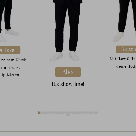
Vincen
r. Love
Mit Herz & H
ss sein Glück
deine Hoch
en, um es zu
Alex
tiplizieren
It's showtime!