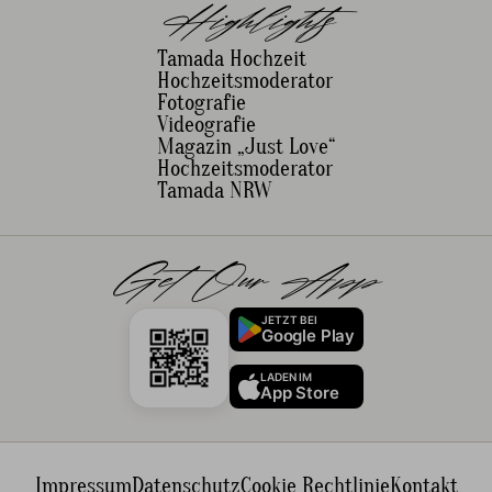
Highlights
Tamada Hochzeit
Hochzeitsmoderator
Fotografie
Videografie
Magazin „Just Love“
Hochzeitsmoderator
Tamada NRW
Get Our App
JETZT BEI
Google Play
LADEN IM
App Store
Impressum
Datenschutz
Cookie Rechtlinie
Kontakt