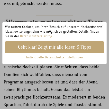
was mitgebracht werden muss.
Warum ein zweisprachiges Team
Wir nutzen Cookies, um Ihren Besuch auf unserem Hochzeitsportal
im ganzen Land gefragt ist
Alexshow so angenehm wie möglich zu gestalten. Details finden
Sie in der
Datenschutzerklärung
.
Geht klar! Zeigt mir alle Ideen & Tipps
So unterschiedlich die Landschaften sind, so ähnlich
Individuelle Datenschutzeinstellungen
sind die Wünsche der Paare, die eine deutsch-
russische Hochzeit planen. Sie möchten, dass beide
Familien sich wohlfühlen, dass niemand vom
Programm ausgeschlossen ist und dass der Abend
seinen Rhythmus behält. Genau das leistet ein
zweisprachiges Hochzeitsteam. Es moderiert in beiden
Sprachen, führt durch die Spiele und Toasts, stimmt