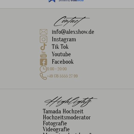
provided by
Contact
info@alexshow.de
Instagram
Tik Tok
Youtube
Facebook
8:00 - 20:00
+49 176 5555 27 99
Highlights
Tamada Hochzeit
Hochzeitsmoderator
Fotografie
Videografie