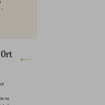
h
 –
 Ort
und
die zu