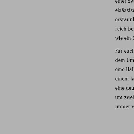
einer z
elsässis
erstaun
reich be
wie ein
Für euch
dem Uml
eine Hal
einem l
eine deu
um zwei
immer w