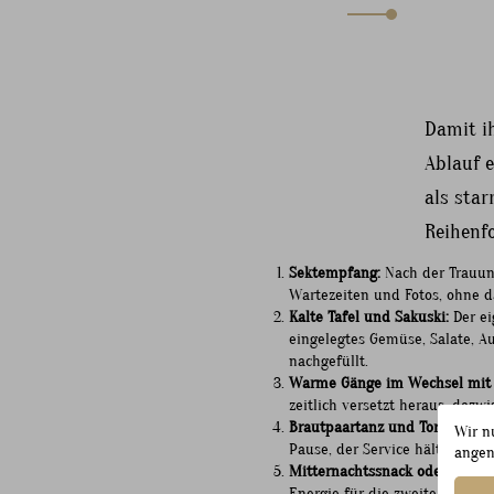
Damit i
Ablauf e
als star
Reihenfo
Sektempfang:
Nach der Trauung
Wartezeiten und Fotos, ohne 
Kalte Tafel und Sakuski:
Der ei
eingelegtes Gemüse, Salate, A
nachgefüllt.
Warme Gänge im Wechsel mit
zeitlich versetzt heraus, daz
Brautpaartanz und Torte:
Ein r
Wir n
Pause, der Service hält sich zu
angen
Mitternachtssnack oder Grill:
W
Energie für die zweite Nachthäl