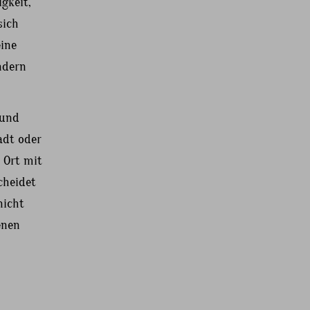
gkeit,
sich
ine
ndern
 und
adt oder
 Ort mit
cheidet
nicht
enen