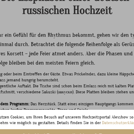
russischen Hochzeit
hr ein Gefühl für den Rhythmus bekommt, gehen wir den t
inmal durch. Betrachtet die folgende Reihenfolge als Gerüs
res Korsett – jede Feier atmet anders. Aber die Phasen und
lge bleiben bei den meisten Feiern gleich.
 oder beim Eintreffen der Gäste. Etwas Prickelndes, dazu kleine Häppch
dass jemand hungrig herumsteht.
gentliche Auftakt. Die Tische sind schon beim Einlass reich mit kalten Pla
ufschnitt, verschiedene Sakuski (закуски). Diese Platten bleiben stehen
 dem Programm:
Das Herzstück. Statt eines einzigen Hauptgangs kommen
wischen laufen Programmpunkte, Tänze und Spiele.
uhigerer, emotionaler Höhepunkt. Hier wird nicht gegessen, hier wird ge
utzen Cookies, um Ihren Besuch auf unserem Hochzeitsportal Alexshow so
rück.
ehm wie möglich zu gestalten. Details finden Sie in der
Datenschutzerklä
enn die Tanzfläche heiß läuft, kommt etwas Deftiges. Grill, Schaschlik, 
fte gibt.