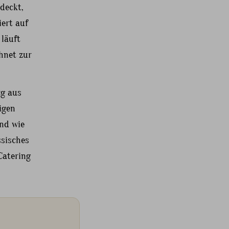
edeckt,
ert auf
 läuft
hnet zur
rg aus
igen
und wie
sisches
Catering