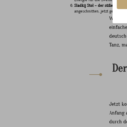
Sladkij Stol – der süße Tisch:
Z
angeschnitten, jetzt geht es 
Wenn ih
einfache
deutsch
Tanz, m
Der
Jetzt k
Anfang 
durch d