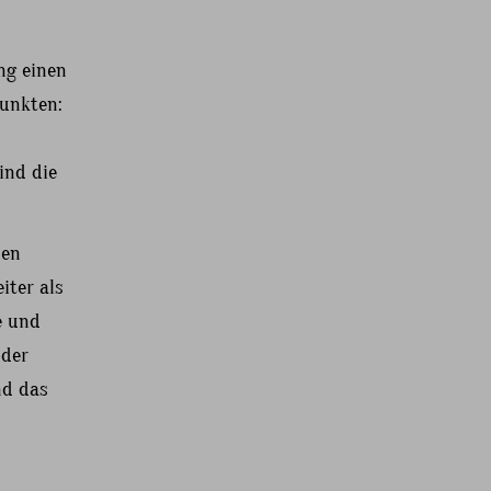
ng einen
punkten:
ind die
men
iter als
e und
oder
nd das