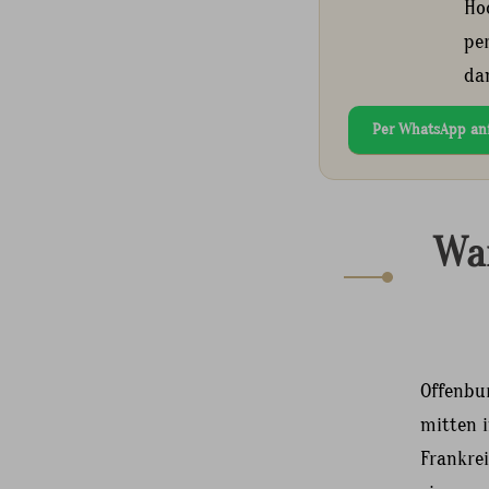
Ho
pe
da
Per WhatsApp an
War
Offenbu
mitten 
Frankrei