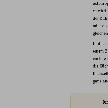
osteurop
es wird
der Bühn
oder ob
gleichen
In dies
einem Bl
euch, wi
die Küc
Hochzei
ganz an
Di