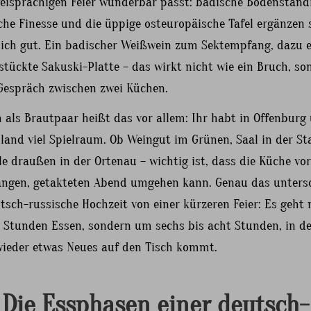
weisprachigen Feier wunderbar passt: badische Bodenständi
che Finesse und die üppige osteuropäische Tafel ergänzen 
lich gut. Ein badischer Weißwein zum Sektempfang, dazu e
stückte Sakuski-Platte – das wirkt nicht wie ein Bruch, so
 Gespräch zwischen zwei Küchen.
 als Brautpaar heißt das vor allem: Ihr habt in Offenburg
and viel Spielraum. Ob Weingut im Grünen, Saal in der St
le draußen in der Ortenau – wichtig ist, dass die Küche vor
angen, getakteten Abend umgehen kann. Genau das unters
tsch-russische Hochzeit von einer kürzeren Feier: Es geht 
 Stunden Essen, sondern um sechs bis acht Stunden, in d
ieder etwas Neues auf den Tisch kommt.
Die Essphasen einer deutsch-