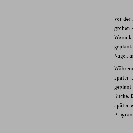
Vor der
groben Z
Wann ko
geplant
Nägel, 
Während
später, 
geplant
Küche. 
später w
Program