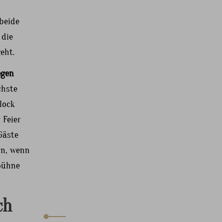
t
 beide
 die
eht.
egen
chste
lock
 Feier
Gäste
nn, wenn
Bühne
ch