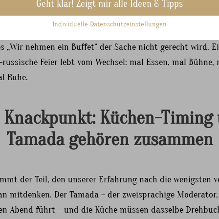
Geht klar! Zeigt mir alle Ideen & Tipps
um Ausklang ein eigener Tisch mit Gebäck, Obst, kleinen Süßigkeiten und T
ums gemütliche Naschen bis in die frühen Stunden.
Individuelle Datenschutzeinstellungen
r diese sechs Phasen vor Augen habt, versteht ihr auch, w
s „Wir nehmen ein Buffet“ der Sache nicht gerecht wird. E
-russische Feier lebt vom Wechsel: mal Essen, mal Bühne,
al Ruhe.
 Knackpunkt: Küchen-Timing
Tamada gehören zusammen
ommt der Teil, den unserer Erfahrung nach die wenigsten 
an mitdenken. Der Tamada – der zweisprachige Moderator,
en Abend führt – und die Küche müssen dasselbe Drehbuc