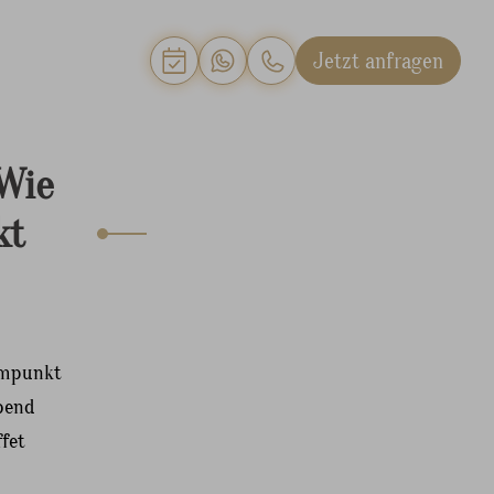
Jetzt anfragen
 Wie
kt
mmpunkt
Abend
ffet