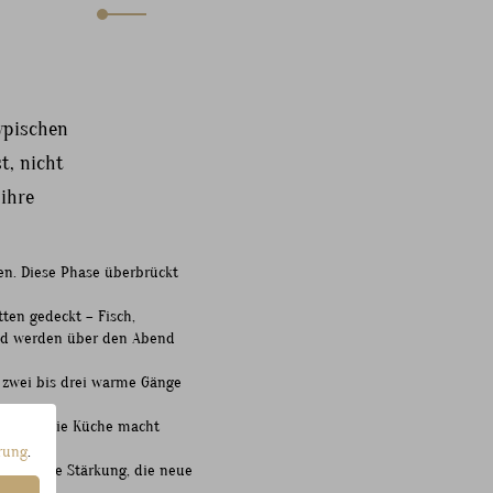
ypischen
t, nicht
 ihre
en. Diese Phase überbrückt
tten gedeckt – Fisch,
 und werden über den Abend
 zwei bis drei warme Gänge
schaut – die Küche macht
rung
.
eine warme Stärkung, die neue