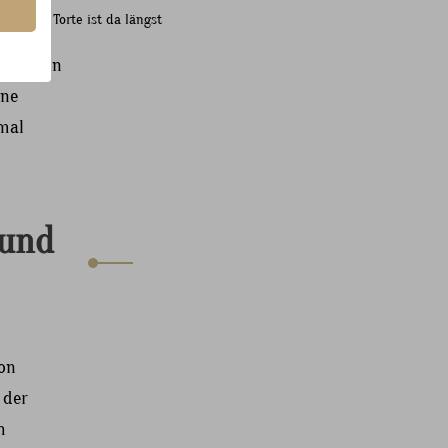
ee. Die Torte ist da längst
arum ein
ine
 mal
 und
von
 der
h