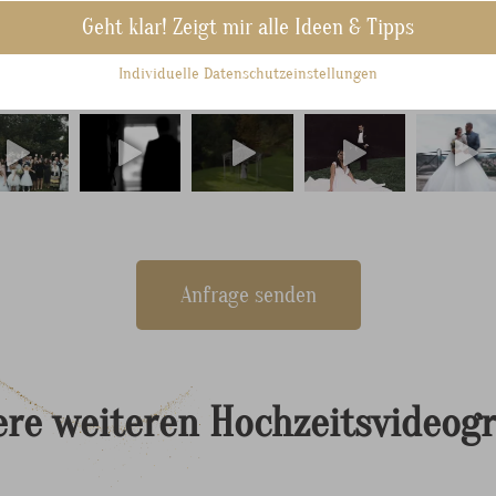
Geht klar! Zeigt mir alle Ideen & Tipps
Individuelle Datenschutzeinstellungen
Anfrage senden
ere
weiteren
Hochzeitsvideog