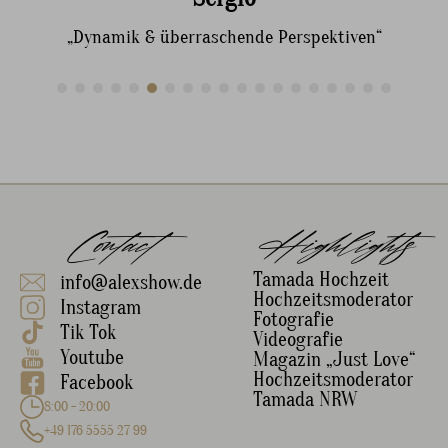
„Dynamik & überraschende Perspektiven“
Contact
Highlights
Tamada Hochzeit
info@alexshow.de
Hochzeitsmoderator
Instagram
Fotografie
Tik Tok
Videografie
Youtube
Magazin „Just Love“
Hochzeitsmoderator
Facebook
Tamada NRW
8:00 - 20:00
+49 176 5555 27 99