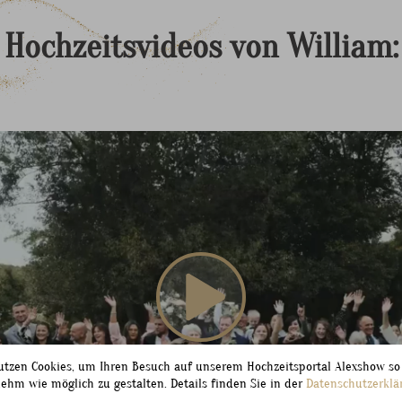
Hochzeitsvideos
von
William:
utzen Cookies, um Ihren Besuch auf unserem Hochzeitsportal Alexshow so
ehm wie möglich zu gestalten. Details finden Sie in der
Datenschutzerklä