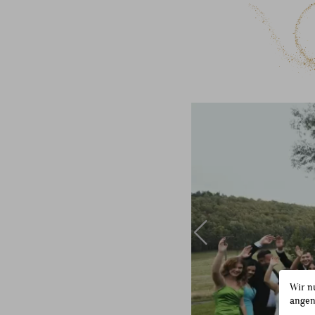
Wir n
angen