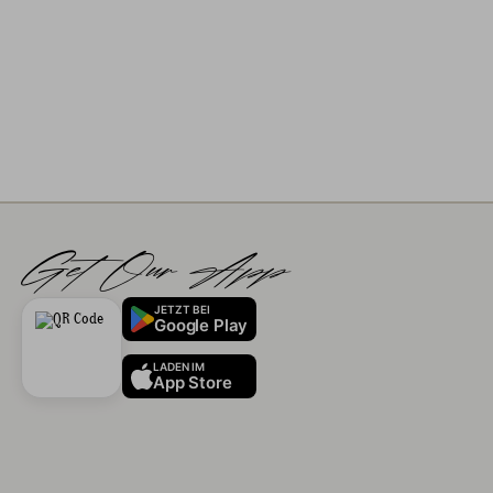
Get Our App
JETZT BEI
Google Play
LADEN IM
App Store