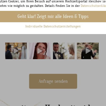
utzen Cookies, um Ihren Besuch auf unserem Hochzeitsportal Alexshow so
ehm wie möglich zu gestalten. Details finden Sie in der
Datenschutzerklä
Geht klar! Zeigt mir alle Ideen & Tipps
Individuelle Datenschutzeinstellungen
Anfrage senden