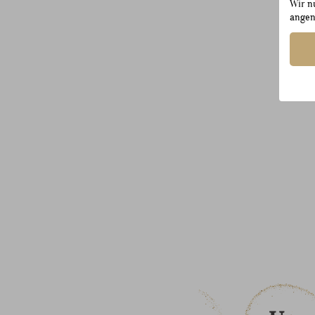
Wir n
angen