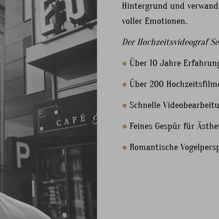
Hintergrund und verwande
voller Emotionen.
Der Hochzeitsvideograf Se
●
Über 10 Jahre Erfahrun
●
Über 200 Hochzeitsfilm
●
Schnelle Videobearbeit
●
Feines Gespür für Ästhe
●
Romantische Vogelpersp