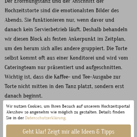
Der Eröffnungstanz und der Anschnitt der
Hochzeitstorte sind die emotionalsten Bilder des
Abends. Sie funktionieren nur, wenn davor und
danach kein Servierbetrieb läuft. Deshalb behandeln
wir diesen Block als festen Ankerpunkt im Zeitplan,
um den herum sich alles andere gruppiert. Die Torte
selbst kommt oft aus einer Konditorei und wird vom
Cateringteam nur präsentiert und aufgeschnitten.
Wichtig ist, dass die Kaffee- und Tee-Ausgabe zur
Torte nicht mitten in den Tanz platzt, sondern erst
danach beginnt.
Wir nutzen Cookies, um Ihren Besuch auf unserem Hochzeitsportal
Alexshow so angenehm wie möglich zu gestalten. Details finden
Später Abend: Mitternachtssnack,
Sie in der
Datenschutzerklärung
.
Grill und der süße Tisch
Geht klar! Zeigt mir alle Ideen & Tipps