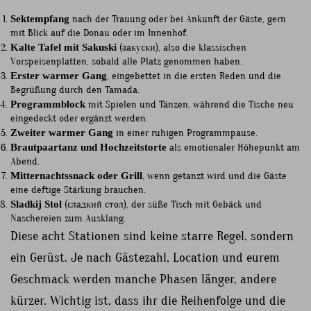
Sektempfang
nach der Trauung oder bei Ankunft der Gäste, gern
mit Blick auf die Donau oder im Innenhof.
Kalte Tafel mit Sakuski
(закуски), also die klassischen
Vorspeisenplatten, sobald alle Platz genommen haben.
Erster warmer Gang
, eingebettet in die ersten Reden und die
Begrüßung durch den Tamada.
Programmblock
mit Spielen und Tänzen, während die Tische neu
eingedeckt oder ergänzt werden.
Zweiter warmer Gang
in einer ruhigen Programmpause.
Brautpaartanz und Hochzeitstorte
als emotionaler Höhepunkt am
Abend.
Mitternachtssnack oder Grill
, wenn getanzt wird und die Gäste
eine deftige Stärkung brauchen.
Sladkij Stol
(сладкий стол), der süße Tisch mit Gebäck und
Naschereien zum Ausklang.
Diese acht Stationen sind keine starre Regel, sondern
ein Gerüst. Je nach Gästezahl, Location und eurem
Geschmack werden manche Phasen länger, andere
kürzer. Wichtig ist, dass ihr die Reihenfolge und die