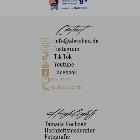
9
,6
253 Bewertungen
provided by
Contact
info@alexshow.de
Instagram
Tik Tok
Youtube
Facebook
8:00 - 20:00
+49 176 5555 27 99
Highlights
Tamada Hochzeit
Hochzeitsmoderator
Fotografie