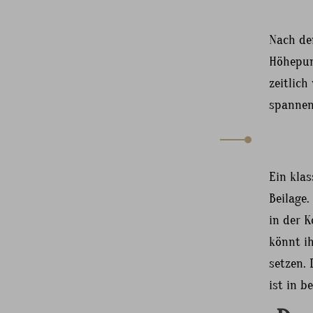
Nach de
Höhepun
zeitlic
spannen
Ein klas
Beilage.
in der K
könnt ih
setzen. 
ist in b