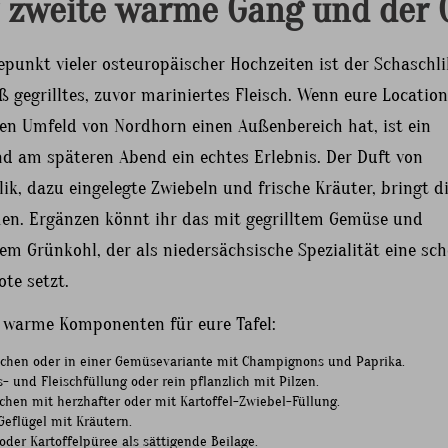
 zweite warme Gang und der G
punkt vieler osteuropäischer Hochzeiten ist der Schaschli
 gegrilltes, zuvor mariniertes Fleisch. Wenn eure Locatio
hen Umfeld von Nordhorn einen Außenbereich hat, ist ein
nd am späteren Abend ein echtes Erlebnis. Der Duft von
ik, dazu eingelegte Zwiebeln und frische Kräuter, bringt d
n. Ergänzen könnt ihr das mit gegrilltem Gemüse und
em Grünkohl, der als niedersächsische Spezialität eine sc
ote setzt.
e warme Komponenten für eure Tafel:
chen oder in einer Gemüsevariante mit Champignons und Paprika.
- und Fleischfüllung oder rein pflanzlich mit Pilzen.
chen mit herzhafter oder mit Kartoffel-Zwiebel-Füllung.
eflügel mit Kräutern.
 oder Kartoffelpüree als sättigende Beilage.