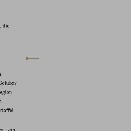
, die
n
(Golubzy
Region
n
toffel