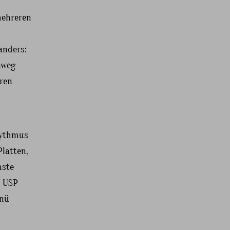
mehreren
anders:
nweg
ren
hythmus
latten,
hste
s USP
enü