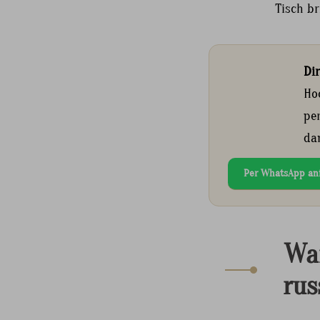
Tisch br
Di
Ho
pe
da
Per WhatsApp an
War
rus