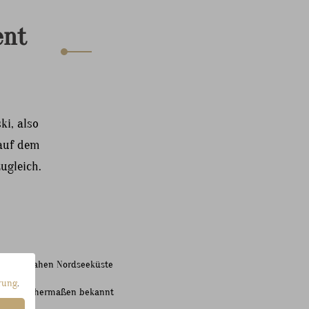
ent
ki, also
 auf dem
ugleich.
 von der nahen Nordseeküste
rung
.
ropa gleichermaßen bekannt