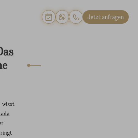
Jetzt anfragen
Das
he
 wisst
mada
er
bringt