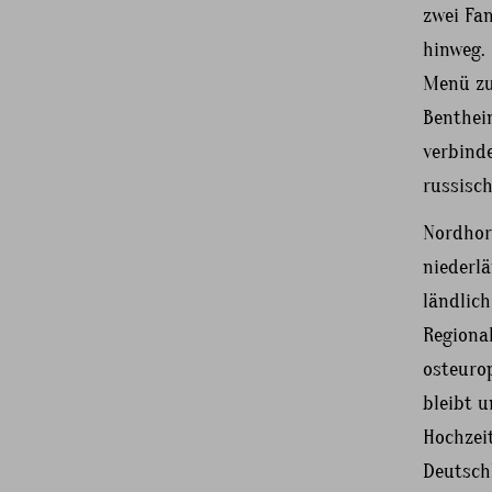
zwei Fam
hinweg.
Menü zu
Benthei
verbind
russisc
Nordhor
niederl
ländlich
Regiona
osteuro
bleibt u
Hochzeit
Deutsch