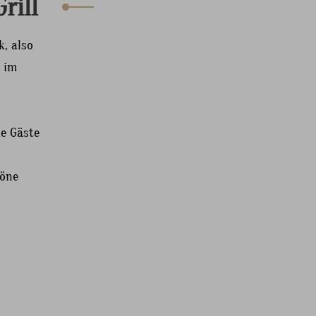
rill
k, also
n im
ie Gäste
höne