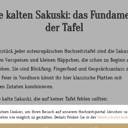
e kalten Sakuski: das Fundam
der Tafel
stück jeder osteuropäischen Hochzeitstafel sind die Sakus
ten Vorspeisen und kleinen Häppchen, die schon zu Beginn
ehen. Sie sind Blickfang, Fingerfood und Gesprächsanlass z
 Feier in Nordhorn könnt ihr hier klassische Platten mit
len Zutaten kombinieren.
 kalte Sakuski, die auf keiner Tafel fehlen sollten:
 mit Roter Bete, Kartoffel und Ei in Schichten. Der Hering kann hier gut
utzen Cookies, um Ihren Besuch auf unserem Hochzeitsportal Alexshow so
ücke zur norddeutschen Fischtradition.
ehm wie möglich zu gestalten. Details finden Sie in der
Datenschutzerklä
n und Öl, dazu Pellkartoffeln, ein Gericht, das im Emsland und in Osteu