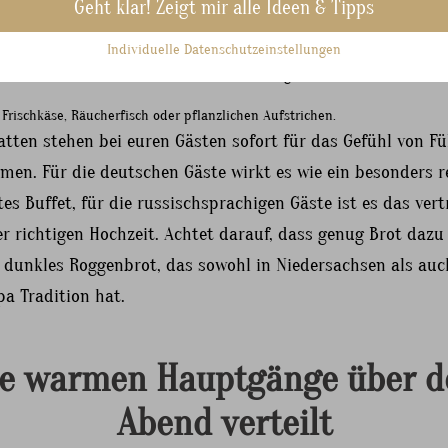
Geht klar! Zeigt mir alle Ideen & Tipps
Erbsen, Gewürzgurke und Fleisch oder in einer vegetarischen Variante.
e, Kartoffel, Karotte und Sauerkraut, farbenfroh und rein pflanzlich.
Individuelle Datenschutzeinstellungen
röllchen sowie Aufschnittplatten mit regionaler Grafschafter Wurst.
n, Tomaten und Sauerkraut, das die Verbindung zur bäuerlichen Einmacht
 Frischkäse, Räucherfisch oder pflanzlichen Aufstrichen.
atten stehen bei euren Gästen sofort für das Gefühl von Fü
men. Für die deutschen Gäste wirkt es wie ein besonders r
es Buffet, für die russischsprachigen Gäste ist es das vert
er richtigen Hochzeit. Achtet darauf, dass genug Brot dazu 
n dunkles Roggenbrot, das sowohl in Niedersachsen als auc
a Tradition hat.
ie warmen Hauptgänge über d
Abend verteilt