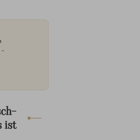
h
 –
sch-
 ist