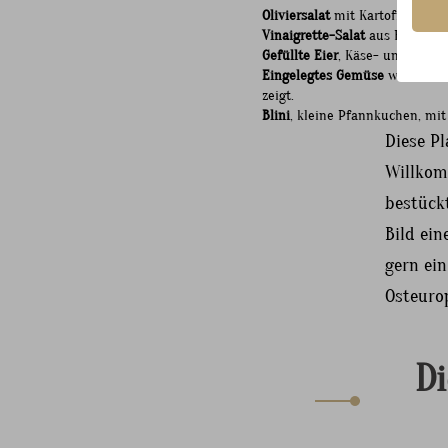
Oliviersalat
mit Kartoffel, Ei, 
Vinaigrette-Salat
aus Roter Bet
Gefüllte Eier
, Käse- und Wurst
Eingelegtes Gemüse
wie Gurke
zeigt.
Blini
, kleine Pfannkuchen, mit
Diese Pl
Willkom
bestückt
Bild ein
gern ei
Osteurop
D