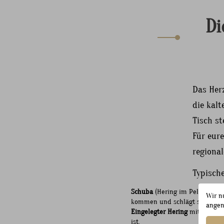
Di
Das Herz
die kal
Tisch st
Für eure
regiona
Typische
Schuba
(Hering im Pelzmantel)
Wir n
kommen und schlägt so eine Br
angen
Eingelegter Hering
mit Zwiebel
ist.