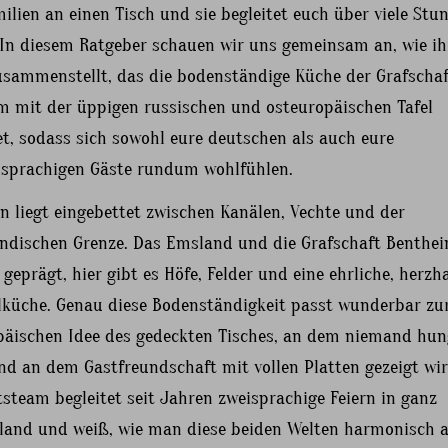
ilien an einen Tisch und sie begleitet euch über viele Stu
 In diesem Ratgeber schauen wir uns gemeinsam an, wie ih
sammenstellt, das die bodenständige Küche der Grafschaf
m mit der üppigen russischen und osteuropäischen Tafel
et, sodass sich sowohl eure deutschen als auch eure
hsprachigen Gäste rundum wohlfühlen.
n liegt eingebettet zwischen Kanälen, Vechte und der
ändischen Grenze. Das Emsland und die Grafschaft Benthe
 geprägt, hier gibt es Höfe, Felder und eine ehrliche, herzh
lküche. Genau diese Bodenständigkeit passt wunderbar zu
päischen Idee des gedeckten Tisches, an dem niemand hun
nd an dem Gastfreundschaft mit vollen Platten gezeigt wi
steam begleitet seit Jahren zweisprachige Feiern in ganz
land und weiß, wie man diese beiden Welten harmonisch a