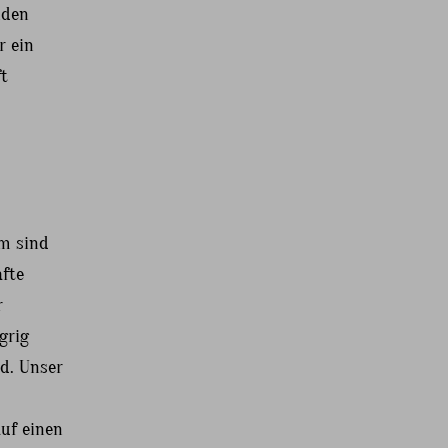
nden
r ein
t
im sind
afte
r
grig
rd. Unser
uf einen