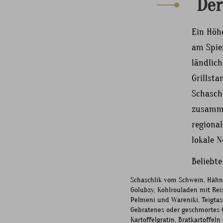
Der
Ein Höhe
am Spieß
ländlic
Grillsta
Schaschl
zusamme
regional
lokale N
Beliebt
Schaschlik vom Schwein, Hähn
Golubzy, Kohlrouladen mit Reis
Pelmeni und Wareniki, Teigtas
Gebratenes oder geschmortes G
Kartoffelgratin, Bratkartoffeln