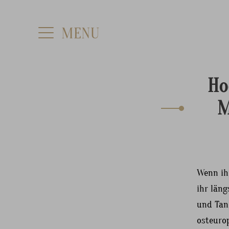
Ho
M
Wenn ih
ihr län
und Tanz
osteurop