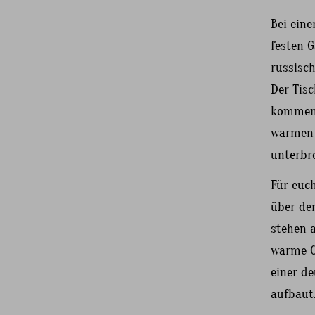
Bei eine
festen G
russisc
Der Tis
kommen 
warmen G
unterbr
Für euc
über den
stehen 
warme Ga
einer de
aufbaut