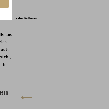
radition beider Kulturen
lle und
eich
raute
steht,
h in
en