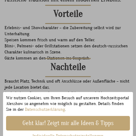
Vorteile
Erlebnis- und Showcharakter – die Zubereitung selbst wird zur
Unterhaltung.
Speisen kommen frisch und warm auf den Teller.
Blini-, Pelmeni- oder Grillstationen setzen den deutsch-russischen
Charakter kulinarisch in Szene.
Gäste kommen an den Stationen ins Gespräch.
Nachteile
Braucht Platz, Technik und oft Anschlüsse oder Außenfläche – nicht
jede Location bietet das.
An beliebten Stationen können sich Wartezeiten bilden.
Wir nutzen Cookies, um Ihren Besuch auf unserem Hochzeitsportal
Personalbedarf pro Station, da an jeder Station gekocht wird.
Alexshow so angenehm wie möglich zu gestalten. Details finden
Wetterabhängig, wenn Truck oder Station im Freien stehen.
Sie in der
Datenschutzerklärung
.
Für wen geeignet
Geht klar! Zeigt mir alle Ideen & Tipps
Live-Cooking und Food-Trucks passen zu mittleren
Individuelle Datenschutzeinstellungen