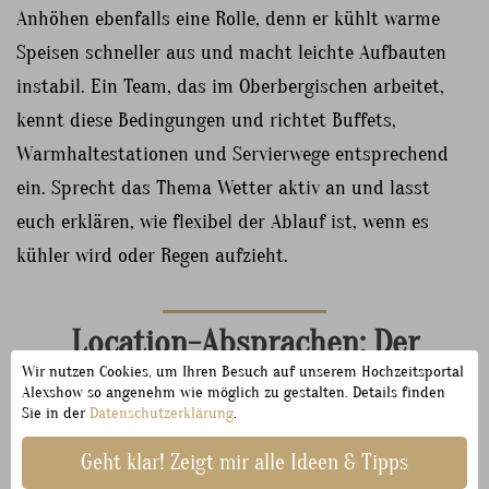
Anhöhen ebenfalls eine Rolle, denn er kühlt warme
Speisen schneller aus und macht leichte Aufbauten
instabil. Ein Team, das im Oberbergischen arbeitet,
kennt diese Bedingungen und richtet Buffets,
Warmhaltestationen und Servierwege entsprechend
ein. Sprecht das Thema Wetter aktiv an und lasst
euch erklären, wie flexibel der Ablauf ist, wenn es
kühler wird oder Regen aufzieht.
Location-Absprachen: Der
Wir nutzen Cookies, um Ihren Besuch auf unserem Hochzeitsportal
unsichtbare Teil der Planung
Alexshow so angenehm wie möglich zu gestalten. Details finden
Sie in der
Datenschutzerklärung
.
Geht klar! Zeigt mir alle Ideen & Tipps
Viele der schönsten Plätze im Oberbergischen sind