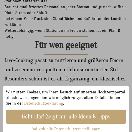
Stationen entzerren das.
Braucht qualifiziertes Personal an jeder Station und je nach Aufbau
Platz, Strom oder Abluft.
Bei einem Food-Truck sind Standfläche und Zufahrt an der Location
zu klären.
Wetterabhängig, wenn Stationen im Freien stehen, ist ein Plan B
nötig.
Für wen geeignet
Live-Cooking passt zu mittleren und größeren Feiern
und zu einem verspielten, erlebnisorientierten Stil.
Besonders schön ist es als Ergänzung: ein klassisches
Buffet oder Familienstil als Basis, dazu ein bis zwei
Wir nutzen Cookies, um Ihren Besuch auf unserem Hochzeitsportal
Stationen als Blickfang, etwa eine Blini- oder Pelmeni-
Alexshow so angenehm wie möglich zu gestalten. Details finden
Sie in der
Datenschutzerklärung
.
Station als Verbeugung vor der osteuropäischen
Küche. Zum langen Tamada-Programm harmoniert es
Geht klar! Zeigt mir alle Ideen & Tipps
gut, wenn die Stationen in den Pausen zwischen den
Individuelle Datenschutzeinstellungen