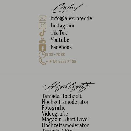
Contact
info@alexshow.de
Instagram
Tik Tok
Youtube
Facebook
8:00 - 20:00
+49 176 5555 27 99
Highlights
Tamada Hochzeit
Hochzeitsmoderator
Fotografie
Videografie
Magazin „Just Love“
Hochzeitsmoderator