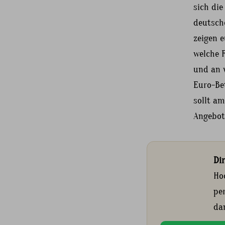
sich die
deutsch
zeigen 
welche F
und an w
Euro-Bet
sollt am
Angebot
Di
Ho
pe
da