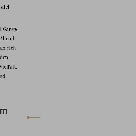
Tafel
ei-Gänge-
n Abend
as sich
 den
ielfalt,
und
im