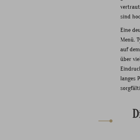
vertraut
sind hoc
Eine deu
Menü. Ty
auf dem
über vie
Eindruck
langes 
sorgfält
D