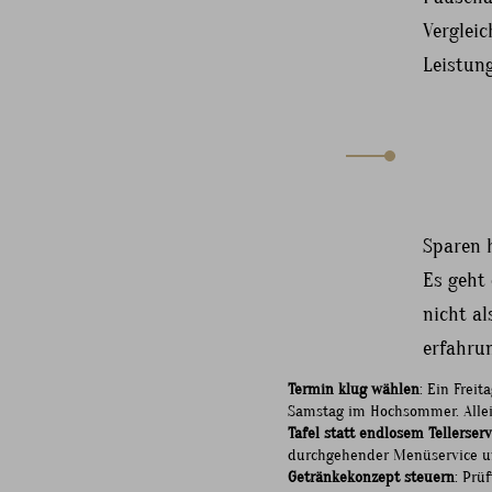
Vergleic
Leistun
Sparen h
Es geht 
nicht al
erfahru
Termin klug wählen
: Ein Frei
Samstag im Hochsommer. Allei
Tafel statt endlosem Tellerserv
durchgehender Menüservice un
Getränkekonzept steuern
: Prü