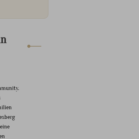
in
mmunity.
s
ilien
esberg
 eine
nen