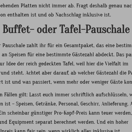
stehenden Platten nicht immer ab. Fragt deshalb genau nac
on enthalten ist und ob Nachschlag inklusive ist.
Buffet- oder Tafel-Pauschale
r Pauschale zahlt ihr für ein Gesamtpaket, das eine besti
 an Speisen für eine bestimmte Gästezahl abdeckt. Das pa
ur Idee der reich gedeckten Tafel, weil hier die Vielfalt im
und steht. Achtet aber darauf, ab welcher Gästezahl die 
ert ist und was passiert, wenn mehr oder weniger Gäste k
n Fällen gilt: Lasst euch immer schriftlich aufschlüsseln, 
n ist – Speisen, Getränke, Personal, Geschirr, Anlieferung,
Ein scheinbar günstiger Pro-Kopf-Preis kann teuer werden
 und Equipment separat berechnet werden. Und ein hoher
preis kann fair sein, wenn wirklich alles inklusive ist.