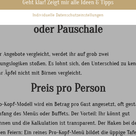
Geht klar! Zeigt mir alle Ideen & Tipps
eismodelle verstehen: pro Per
Individuelle Datenschutzeinstellungen
oder Pauschale
 Angebote vergleicht, werdet ihr auf grob zwei
ungslogiken stoßen. Es lohnt sich, den Unterschied zu ke
r Äpfel nicht mit Birnen vergleicht.
Preis pro Person
-Kopf-Modell wird ein Betrag pro Gast angesetzt, oft gest
fang des Menüs oder Buffets. Der Vorteil: Ihr könnt gut
hnen und die Kalkulation ist transparent. Der Haken bei d
en Feiern: Ein reines Pro-Kopf-Menü bildet die üppige Tafe