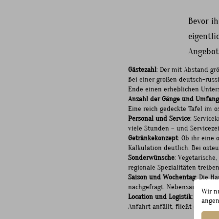
Bevor ih
eigentl
Angebot 
Gästezahl
: Der mit Abstand grö
Bei einer großen deutsch-russ
Ende einen erheblichen Unter
Anzahl der Gänge und Umfang 
Eine reich gedeckte Tafel im o
Personal und Service
: Service
viele Stunden – und Servicezei
Getränkekonzept
: Ob ihr eine
Kalkulation deutlich. Bei oste
Sonderwünsche
: Vegetarische,
regionale Spezialitäten treib
Saison und Wochentag
: Die H
nachgefragt. Nebensaison und 
Wir n
Location und Logistik
: Ob die
angen
Anfahrt anfällt, fließt ebenfall