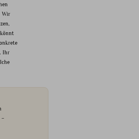
chen
: Wir
zen,
 könnt
Konkrete
. Ihr
lche
h
 –