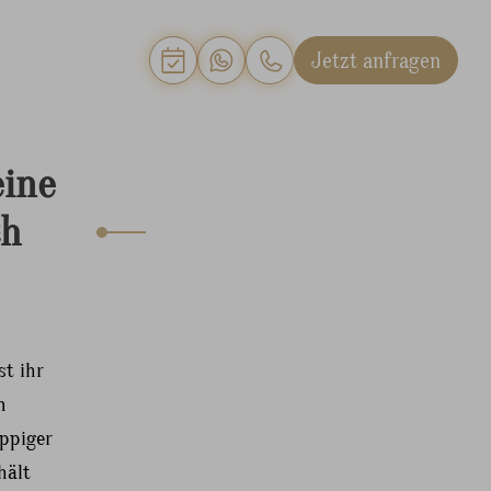
Jetzt anfragen
eine
ch
st ihr
m
üppiger
hält