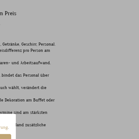
n Preis
m
 Getränke, Geschirr, Personal.
eisdifferenz pro Person am
Waren- und Arbeitsaufwand.
 bindet das Personal über
auch wählt, verändert die
elle Dekoration am Buffet oder
ermine sind am stärksten
onner Umland zusätzliche
rung
.