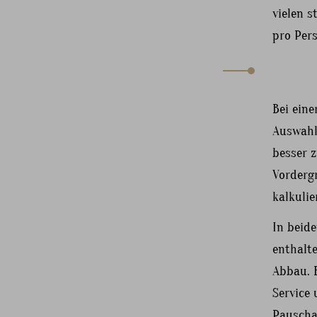
vielen 
pro Pers
Bei eine
Auswahl
besser z
Vordergr
kalkuli
In beide
enthalte
Abbau. 
Service
Pauschal