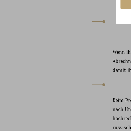
Pr
Wenn ihr
Abrechn
damit ih
Beim Pro
nach Um
hochrec
russisch