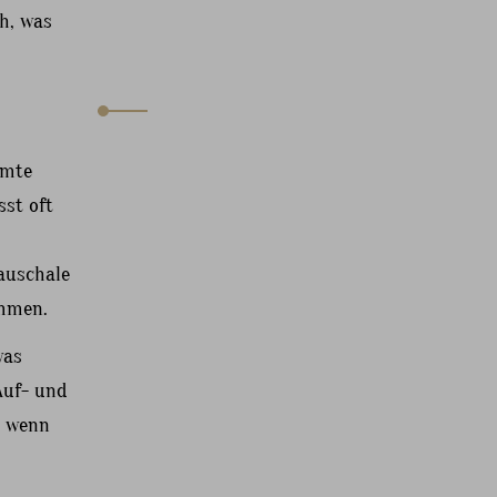
h, was
mmte
sst oft
Pauschale
ommen.
was
 Auf- und
, wenn