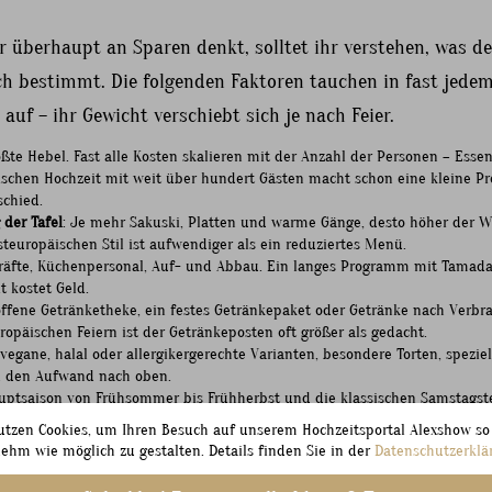
r überhaupt an Sparen denkt, solltet ihr verstehen, was de
ich bestimmt. Die folgenden Faktoren tauchen in fast jede
auf – ihr Gewicht verschiebt sich je nach Feier.
ßte Hebel. Fast alle Kosten skalieren mit der Anzahl der Personen – Essen,
ischen Hochzeit mit weit über hundert Gästen macht schon eine kleine Pr
schied.
der Tafel
: Je mehr Sakuski, Platten und warme Gänge, desto höher der 
steuropäischen Stil ist aufwendiger als ein reduziertes Menü.
kräfte, Küchenpersonal, Auf- und Abbau. Ein langes Programm mit Tamada
t kostet Geld.
 offene Getränketheke, ein festes Getränkepaket oder Getränke nach Verbr
uropäischen Feiern ist der Getränkeposten oft größer als gedacht.
 vegane, halal oder allergikergerechte Varianten, besondere Torten, spezi
en den Aufwand nach oben.
auptsaison von Frühsommer bis Frühherbst und die klassischen Samstagst
Wochentage sind bei vielen Anbietern günstiger.
utzen Cookies, um Ihren Besuch auf unserem Hochzeitsportal Alexshow so
 Küche vor Ort nutzbar ist, wie weit angeliefert werden muss und ob im B
ehm wie möglich zu gestalten. Details finden Sie in der
Datenschutzerklä
s ein.