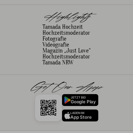
Highlights
Tamada Hochzeit
Hochzeitsmoderator
Fotografie
Videografie
Magazin „Just Love“
Hochzeitsmoderator
Tamada NRW
Get Our App
JETZT BEI
Google Play
LADEN IM
App Store