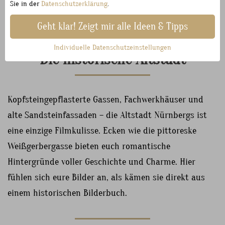
entstehen hier Aufnahmen mit einem märchenhaften,
Sie in der
Datenschutzerklärung
.
zeitlosen Charakter.
Geht klar! Zeigt mir alle Ideen & Tipps
Individuelle Datenschutzeinstellungen
Die historische Altstadt
Kopfsteingepflasterte Gassen, Fachwerkhäuser und
alte Sandsteinfassaden – die Altstadt Nürnbergs ist
eine einzige Filmkulisse. Ecken wie die pittoreske
Weißgerbergasse bieten euch romantische
Hintergründe voller Geschichte und Charme. Hier
fühlen sich eure Bilder an, als kämen sie direkt aus
einem historischen Bilderbuch.