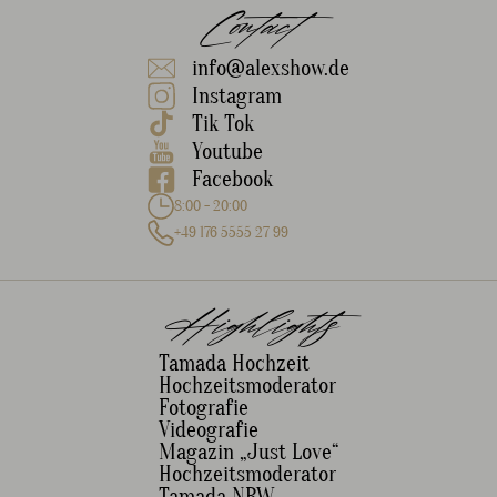
Contact
info@alexshow.de
Instagram
Tik Tok
Youtube
Facebook
8:00 - 20:00
+49 176 5555 27 99
Highlights
Tamada Hochzeit
Hochzeitsmoderator
Fotografie
Videografie
Magazin „Just Love“
Hochzeitsmoderator
Tamada NRW