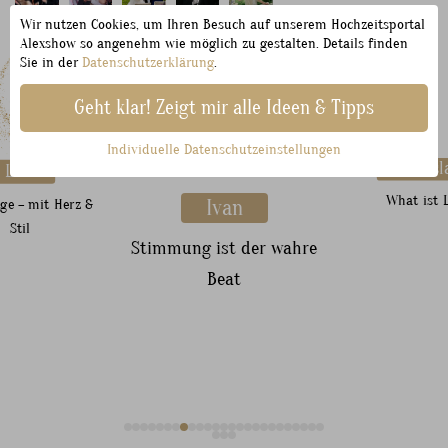
Wir nutzen Cookies, um Ihren Besuch auf unserem Hochzeitsportal
Alexshow so angenehm wie möglich zu gestalten. Details finden
Sie in der
Datenschutzerklärung
.
Entdecke
weitere
Tamada
für
deine
Geht klar! Zeigt mir alle Ideen & Tipps
Hochzeit:
Individuelle Datenschutzeinstellungen
Vladisl
Lera
What ist 
ge – mit Herz &
Ivan
Stil
Stimmung ist der wahre
Beat