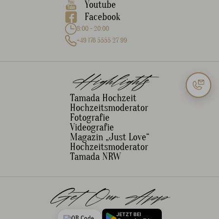
Youtube
Facebook
8:00 - 20:00
+49 176 5555 27 99
Highlights
Tamada Hochzeit
Hochzeitsmoderator
Fotografie
Videografie
Magazin „Just Love“
Hochzeitsmoderator
Tamada NRW
Get Our App
JETZT BEI