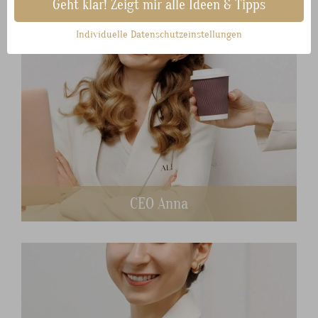
Unsere Partner im Überblick
Geht klar! Zeigt mir alle Ideen & Tipps
Individuelle Datenschutzeinstellungen
CEO Anna