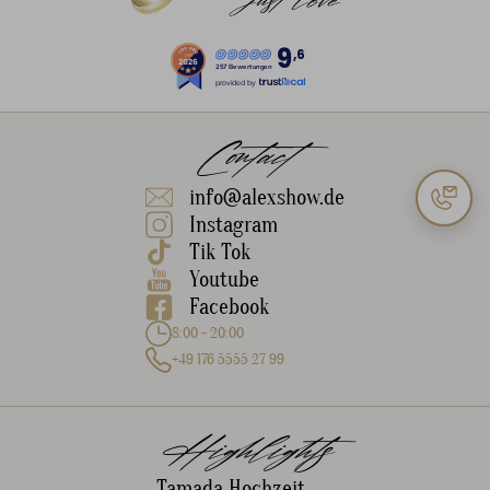
9
,6
257 Bewertungen
provided by
Contact
info@alexshow.de
Instagram
Tik Tok
Youtube
Facebook
8:00 - 20:00
+49 176 5555 27 99
Highlights
Tamada Hochzeit