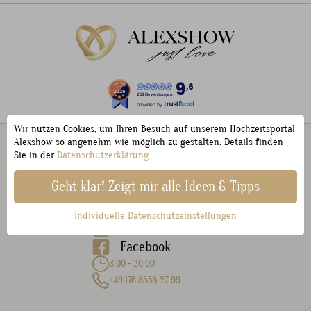
9
,6
253 Bewertungen
provided by
Wir nutzen Cookies, um Ihren Besuch auf unserem Hochzeitsportal
Contact
Alexshow so angenehm wie möglich zu gestalten. Details finden
Sie in der
Datenschutzerklärung
.
info@alexshow.de
Geht klar! Zeigt mir alle Ideen & Tipps
Instagram
Tik Tok
Individuelle Datenschutzeinstellungen
Youtube
Facebook
8:00 - 20:00
+49 176 5555 27 99