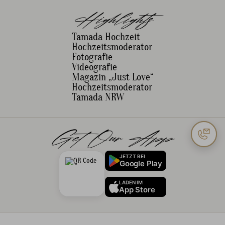
Highlights
Tamada Hochzeit
Hochzeitsmoderator
Fotografie
Videografie
Magazin „Just Love“
Hochzeitsmoderator
Tamada NRW
Get Our App
JETZT BEI
Google Play
LADEN IM
App Store