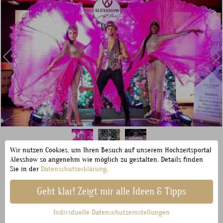
Wir nutzen Cookies, um Ihren Besuch auf unserem Hochzeitsportal
Alexshow so angenehm wie möglich zu gestalten. Details finden
Wir stellen exklusiv für Brautpaare wunderschöne
Sie in der
Datenschutzerklärung
.
Schaukeln auf, die perfekte Kulisse für
Geht klar! Zeigt mir alle Ideen & Tipps
atemberaubende Hochzeitsfotos. Lassen Sie sich von
diesen einzigartigen Fotogelegenheiten verzaubern.
Individuelle Datenschutzeinstellungen