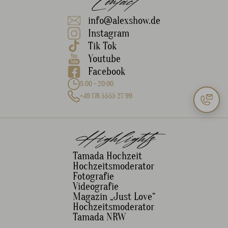
Contact
info@alexshow.de
Instagram
Tik Tok
Youtube
Facebook
8:00 - 20:00
+49 176 5555 27 99
Highlights
Tamada Hochzeit
Hochzeitsmoderator
Fotografie
Videografie
Magazin „Just Love“
Hochzeitsmoderator
Tamada NRW