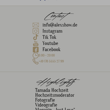
Contact
info@alexshow.de
Instagram
Tik Tok
Youtube
Facebook
8:00 - 20:00
+49 176 5555 27 99
Highlights
Tamada Hochzeit
Hochzeitsmoderator
Fotografie
Videografie
Magazin „Just Love“