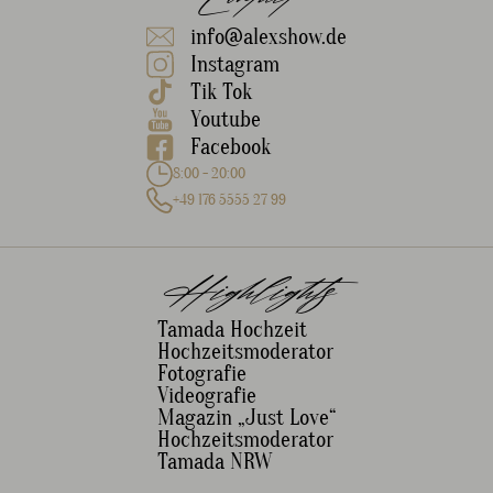
Contact
info@alexshow.de
Instagram
Tik Tok
Youtube
Facebook
8:00 - 20:00
+49 176 5555 27 99
Highlights
Tamada Hochzeit
Hochzeitsmoderator
Fotografie
Videografie
Magazin „Just Love“
Hochzeitsmoderator
Tamada NRW