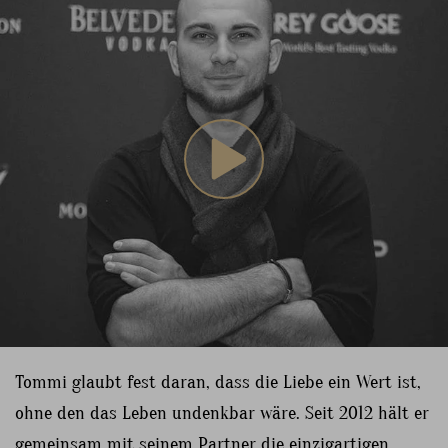
Tommi glaubt fest daran, dass die Liebe ein Wert ist,
ohne den das Leben undenkbar wäre. Seit 2012 hält er
gemeinsam mit seinem Partner die einzigartigen