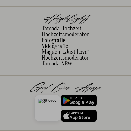
Highlights
Tamada Hochzeit
Hochzeitsmoderator
Fotografie
Videografie
Magazin „Just Love“
Hochzeitsmoderator
Tamada NRW
Get Our App
JETZT BEI
Google Play
LADEN IM
App Store