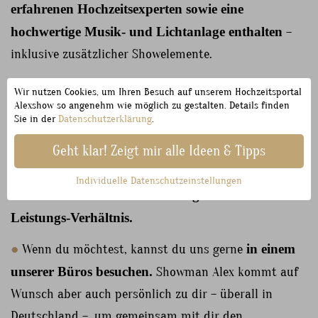
erfahrenen Hochzeitsexperten sowie eine
hochwertige Musik- und Lichtanlage enthalten
–
inklusive zusätzlicher Showelemente.
●
Würdest du all diese Leistungen einzeln buchen,
Wir nutzen Cookies, um Ihren Besuch auf unserem Hochzeitsportal
läge der Gesamtpreis auf dem freien Markt deutlich
Alexshow so angenehm wie möglich zu gestalten. Details finden
Sie in der
Datenschutzerklärung
.
höher. Allein ein ganztägiger Hochzeitsvideograf mit
einem professionell geschnittenen Film von bis zu 1,5
Geht klar! Zeigt mir alle Ideen & Tipps
Stunden kann bis zu 5.000 € kosten. Mit diesem Paket
Individuelle Datenschutzeinstellungen
sicherst du dir also
ein herausragendes Preis-
Leistungs-Verhältnis.
●
Wenn du möchtest, kannst du uns gerne
in einem
unserer Büros besuchen.
Showman Alex kommt auf
Wunsch aber auch persönlich zu dir – überall in
Deutschland –, um gemeinsam mit dir den